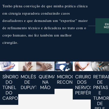
Tenho plena convicção de que minha prática clínica
em cirurgia reparadora conduzindo casos
desafiadores e que demandam um “expertise” maior
EN
de refinamento técnico e delicadeza no trato com o
ME
corpo humano, me fez também um melhor
cirurgião.
SÍNDROME
MOLÉSTIA
QUEIMADURAS
MICROCIRURGIA
CIRURGIA
RETIRA
DO
DE
NA
RECONSTRUTIVA
DOS
DE
TÚNEL
DUPUYTREN
MÃO
NERVOS
PINTAS
DO
PERFÉRICOS
E
CARPO
TUMOR
DE
PELE