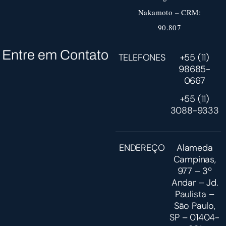
Nakamoto – CRM:
90.807
Entre em Contato
TELEFONES
+55 (11)
98685-
0667
+55 (11)
3088-9333
ENDEREÇO
Alameda
Campinas,
977 – 3º
Andar – Jd.
Paulista –
São Paulo,
SP – 01404-