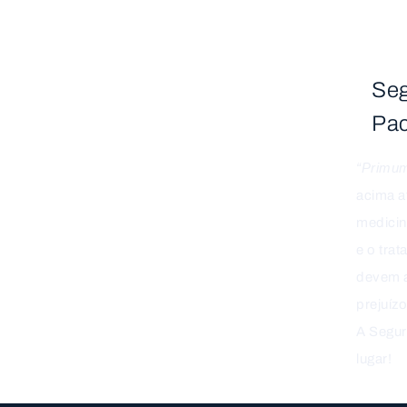
Seg
HOME
CIRURGIA DA MÃO
SINDACTILIA DEDOS UNIDOS
Pac
Sindactilia Dedos
“Primum
Unidos
acima a
medicin
e o tra
devem a
prejuíz
A Segur
lugar!