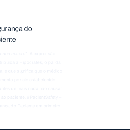
urança do
iente
 non nocere”
- A expressão
tribuída a Hipócrates, o pai da
a, e que significa que o médico
tamento por ele estabelecido
ntes de mais nada não causar
o ao paciente. #PacientSafety –
ança do Paciente em primeiro