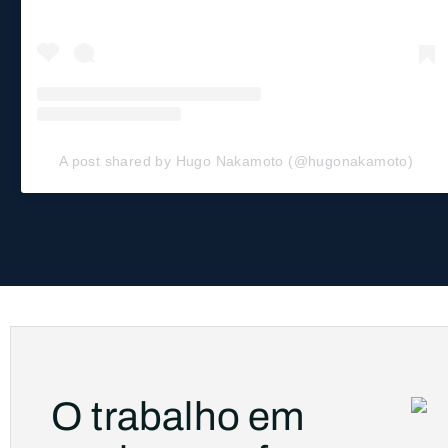
A post shared by Hugo Nakamoto (@hugonakamoto)
O trabalho em