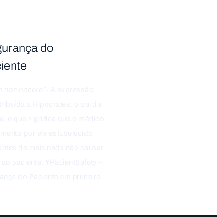
urança do
iente
 non nocere”
- A expressão
tribuída a Hipócrates, o pai da
a, e que significa que o médico
tamento por ele estabelecido
ntes de mais nada não causar
o ao paciente. #PacientSafety –
ança do Paciente em primeiro