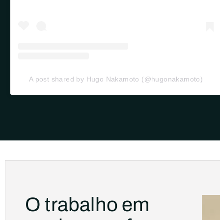
A post shared by Hugo Nakamoto (@hugonakamoto)
O trabalho em