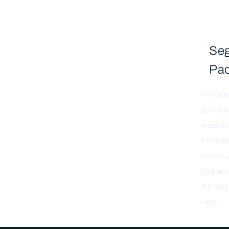
Seg
HOME
CIRURGIA PLÁSTICA
BRAQUIOPLASTIA
Pac
Braquioplastia
“Primum
acima a
medicin
e o tra
devem a
prejuíz
A Segur
lugar!