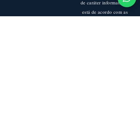
de caráter informativo e
está de acordo com as
diretivas do Conselho
Federal de Medicina. Ao
Navegar neste site você
cocorda com a nossa
Política de Privacidade
.
Médico Responsável:
Dr. Hugo Alberto
Nakamoto – CRM:
90.807
Entre em Contato
TELEFONES
+55 (11)
98685-
0667