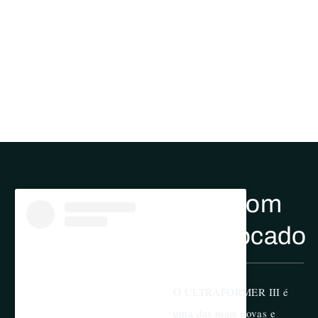
HOME
CIRURGIA PLÁSTICA
ULTRAFORMER III
ULTRAFORMER
III
Ultrassom
Microfocado
O ULTRAFORMER III é
uma das mais novas e