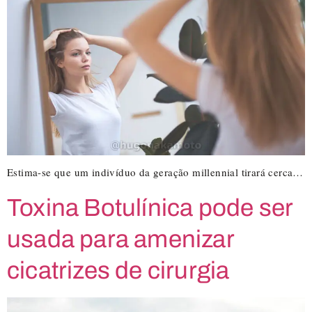
Estima-se que um indivíduo da geração millennial tirará cerca…
Toxina Botulínica pode ser
usada para amenizar
cicatrizes de cirurgia